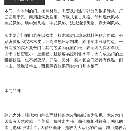
木门，即木制的门。按照材质、工艺及用途可以分为很多种类。广
泛适用于民、商用建筑及住宅。有欧式复古风格、简约现代风格、
美式风格、地中海风格、中式风格、法式浪漫风格、意大利风格。
实木复合门的门芯多以松木、杉木或进口填充材料等粘合而成。外
贴密度板和实木木皮，经高温热压后制成，并用实木线条封边。一
般高级的实木复合门，其门芯多为优质白松，表面则为实木单板。
由于白松密度小，重量轻，且较容易控制含水率，因而成品门的重
量都较轻，也不易变形、开裂。另外，实木复合门还具有保温、耐
冲击、阻燃等特点，而且隔音效果同实木门基本相同。
木门品牌
除此之外，现代木门的饰面材料以木皮和贴纸较为常见。木皮木门
因富有天然质感，且美观、抗冲击力强，而价格相对较高；贴纸的
木门也称“纹木门”，因价格低廉，是较为大众化的产品，缺点是较容