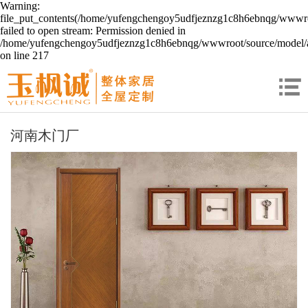
Warning:
file_put_contents(/home/yufengchengoy5udfjeznzg1c8h6ebnqg/wwwroo
failed to open stream: Permission denied in
/home/yufengchengoy5udfjeznzg1c8h6ebnqg/wwwroot/source/model/a
on line 217
河南木门厂