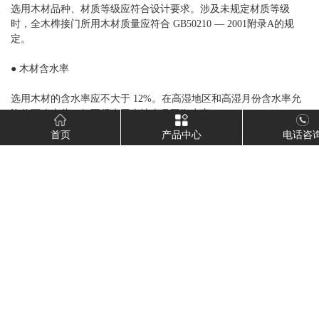
选用木材品种、材质等级应符合设计要求。涉及未规定材质等级
时，全木榫接门所用木材质量应符合 GB50210 — 2001附录A的规
定。
● 木材含水率
选用木材的含水率应不大于 12%。在高湿地区和高湿月份含水率允
许值可略大些，但不得大于当地当月平衡水率。
首页
产品中心
电话咨
● 胶合材
● 中密度纤维板
选用中密度纤维板应符合 GB/T11718-1999中规定的一级品要求，密
度不低于0.68g/cm ，分布均匀，质地稳定。
● 刨花板
选用刨花板时，应符合 GB/T 4897-2003 规准规定的要求。
● 胶合板