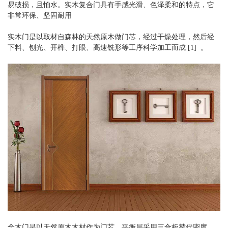
易破损，且怕水。实木复合门具有手感光滑、色泽柔和的特点，它
非常环保、坚固耐用
实木门是以取材自森林的天然原木做门芯，经过干燥处理，然后经
下料、刨光、开榫、打眼、高速铣形等工序科学加工而成 [1] 。
全木门是以天然原木木材作为门芯，平衡层采用三合板替代密度