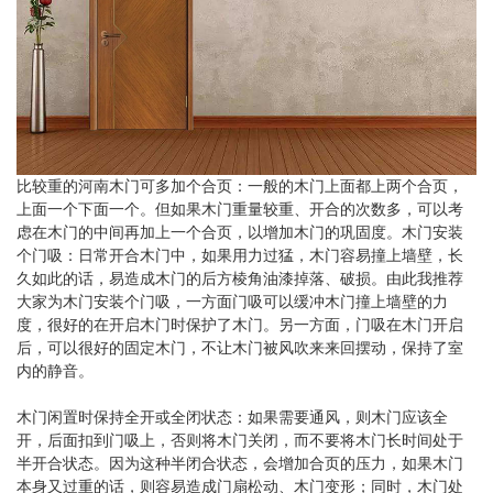
比较重的河南木门可多加个合页：一般的木门上面都上两个合页，
上面一个下面一个。但如果木门重量较重、开合的次数多，可以考
虑在木门的中间再加上一个合页，以增加木门的巩固度。木门安装
个门吸：日常开合木门中，如果用力过猛，木门容易撞上墙壁，长
久如此的话，易造成木门的后方棱角油漆掉落、破损。由此我推荐
大家为木门安装个门吸，一方面门吸可以缓冲木门撞上墙壁的力
度，很好的在开启木门时保护了木门。另一方面，门吸在木门开启
后，可以很好的固定木门，不让木门被风吹来来回摆动，保持了室
内的静音。
木门闲置时保持全开或全闭状态：如果需要通风，则木门应该全
开，后面扣到门吸上，否则将木门关闭，而不要将木门长时间处于
半开合状态。因为这种半闭合状态，会增加合页的压力，如果木门
本身又过重的话，则容易造成门扇松动、木门变形；同时，木门处