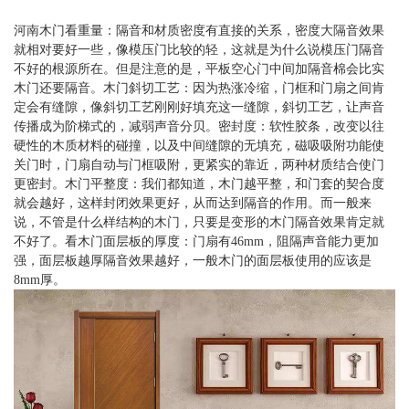
河南木门看重量：隔音和材质密度有直接的关系，密度大隔音效果
就相对要好一些，像模压门比较的轻，这就是为什么说模压门隔音
不好的根源所在。但是注意的是，平板空心门中间加隔音棉会比实
木门还要隔音。木门斜切工艺：因为热涨冷缩，门框和门扇之间肯
定会有缝隙，像斜切工艺刚刚好填充这一缝隙，斜切工艺，让声音
传播成为阶梯式的，减弱声音分贝。密封度：软性胶条，改变以往
硬性的木质材料的碰撞，以及中间缝隙的无填充，磁吸吸附功能使
关门时，门扇自动与门框吸附，更紧实的靠近，两种材质结合使门
更密封。木门平整度：我们都知道，木门越平整，和门套的契合度
就会越好，这样封闭效果更好，从而达到隔音的作用。而一般来
说，不管是什么样结构的木门，只要是变形的木门隔音效果肯定就
不好了。看木门面层板的厚度：门扇有46mm，阻隔声音能力更加
强，面层板越厚隔音效果越好，一般木门的面层板使用的应该是
8mm厚。