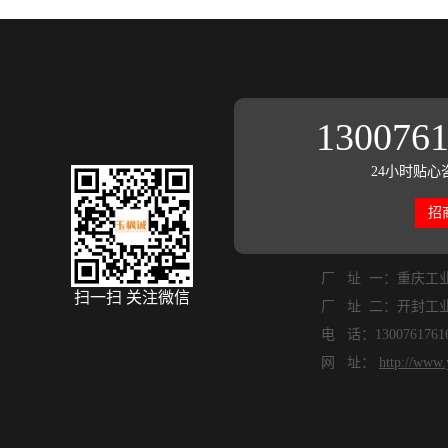
130076
24小时贴心
招
厂 址 一：重庆工
扫一扫 关注微信
厂 址 二：开封工
电 话：1300761761
网 址：
http://www