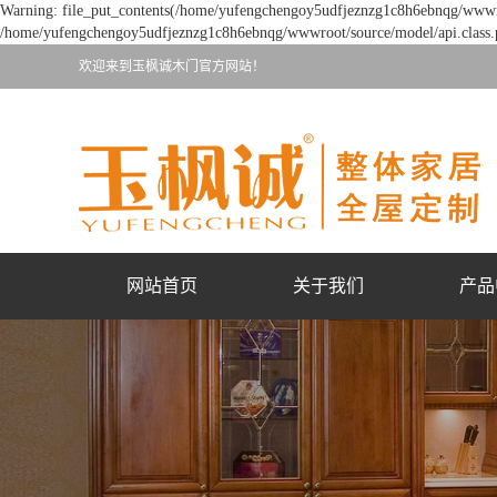
Warning: file_put_contents(/home/yufengchengoy5udfjeznzg1c8h6ebnqg/wwwroot
/home/yufengchengoy5udfjeznzg1c8h6ebnqg/wwwroot/source/model/api.class.p
欢迎来到玉枫诚木门官方网站！
网站首页
关于我们
产品