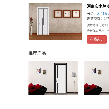
河南实木烤
分类：
木门系
浏览次数：147
实木烤漆门烤漆
度板作为基材。
在线询价
推荐产品