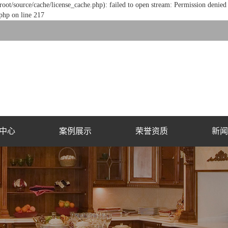
/source/cache/license_cache.php): failed to open stream: Permission denied 
hp on line 217
中心
案例展示
荣誉资质
新闻