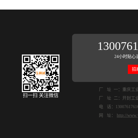
130076
24小时贴心
招
厂 址 一：重庆工
扫一扫 关注微信
厂 址 二：开封工
电 话：1300761761
网 址：
http://www