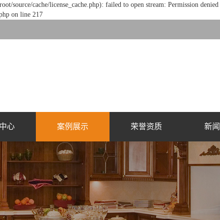
/source/cache/license_cache.php): failed to open stream: Permission denied 
hp on line 217
中心
案例展示
荣誉资质
新闻