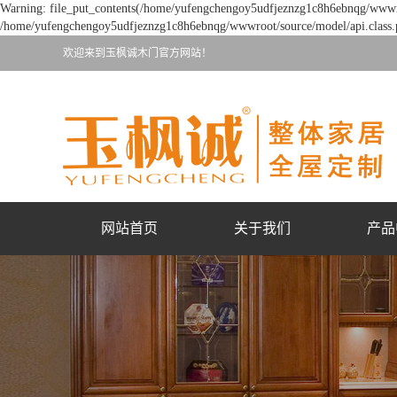
Warning: file_put_contents(/home/yufengchengoy5udfjeznzg1c8h6ebnqg/wwwroot
/home/yufengchengoy5udfjeznzg1c8h6ebnqg/wwwroot/source/model/api.class.p
欢迎来到玉枫诚木门官方网站！
网站首页
关于我们
产品